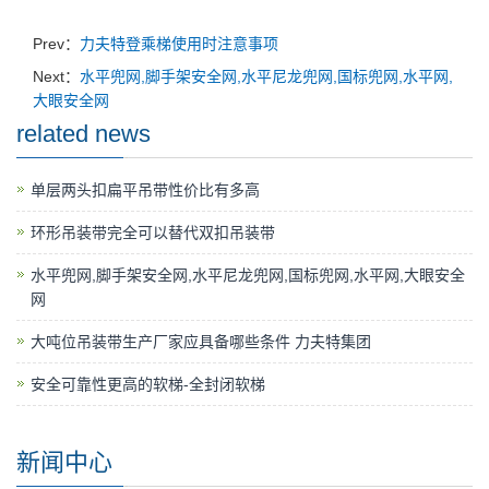
Prev：
力夫特登乘梯使用时注意事项
Next：
水平兜网,脚手架安全网,水平尼龙兜网,国标兜网,水平网,
大眼安全网
related news
单层两头扣扁平吊带性价比有多高
环形吊装带完全可以替代双扣吊装带
水平兜网,脚手架安全网,水平尼龙兜网,国标兜网,水平网,大眼安全
网
大吨位吊装带生产厂家应具备哪些条件 力夫特集团
安全可靠性更高的软梯-全封闭软梯
新闻中心