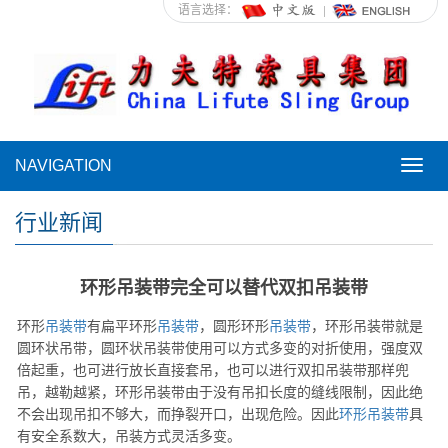
语言选择：
NAVIGATION
NAVI
行业新闻
环形吊装带完全可以替代双扣吊装带
环形
吊装带
有扁平环形
吊装带
，圆形环形
吊装带
，环形吊装带就是
圆环状吊带，圆环状吊装带使用可以方式多变的对折使用，强度双
倍起重，也可进行放长直接套吊，也可以进行双扣吊装带那样兜
吊，越勒越紧，环形吊装带由于没有吊扣长度的缝线限制，因此绝
不会出现吊扣不够大，而挣裂开口，出现危险。因此
环形吊装带
具
有安全系数大，吊装方式灵活多变。