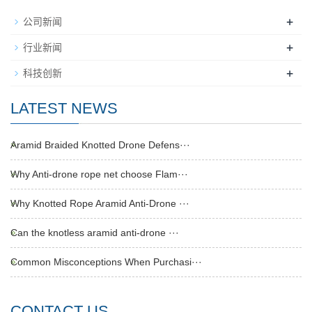
+
公司新闻
+
行业新闻
+
科技创新
LATEST NEWS
Aramid Braided Knotted Drone Defens···
Why Anti-drone rope net choose Flam···
Why Knotted Rope Aramid Anti-Drone ···
Can the knotless aramid anti-drone ···
Common Misconceptions When Purchasi···
CONTACT US