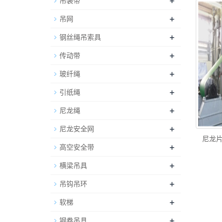
+
吊装带
+
吊网
+
钢丝绳吊索具
+
传动带
+
玻纤绳
+
引纸绳
+
尼龙绳
+
尼龙安全网
尼龙片
+
高空安全带
+
横梁吊具
+
吊钩吊环
+
软梯
+
钢卷吊具