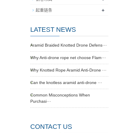
+
起重链条
LATEST NEWS
Aramid Braided Knotted Drone Defens···
Why Anti-drone rope net choose Flam···
Why Knotted Rope Aramid Anti-Drone ···
Can the knotless aramid anti-drone ···
Common Misconceptions When
Purchasi···
CONTACT US