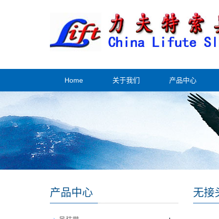
Home
关于我们
产品中心
产品中心
无接