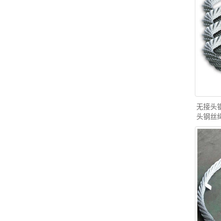
无接头
头钢丝