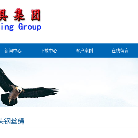
新闻中心
下载中心
客户案例
在线留言
头钢丝绳