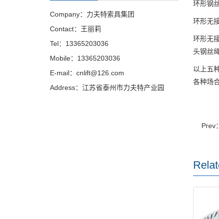
环形钢
Company：力夫特索具集团
环形无
Contact：王丽莉
环形无
Tel：13365203036
头钢丝
Mobile：13365203036
以上五
E-mail：cnlift@126.com
各种场
Address：江苏省泰州市力夫特产业园
Prev
Relat