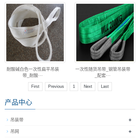
耐酸碱白色一次性扁平吊装
一次性随货吊带_钢管吊装带
带_耐酸···
_配套···
First
Previous
1
Next
Last
产品中心
+
吊装带
+
吊网