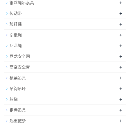
+
钢丝绳吊索具
+
传动带
+
玻纤绳
+
引纸绳
+
尼龙绳
+
尼龙安全网
+
高空安全带
+
横梁吊具
+
吊钩吊环
+
软梯
+
钢卷吊具
+
起重链条