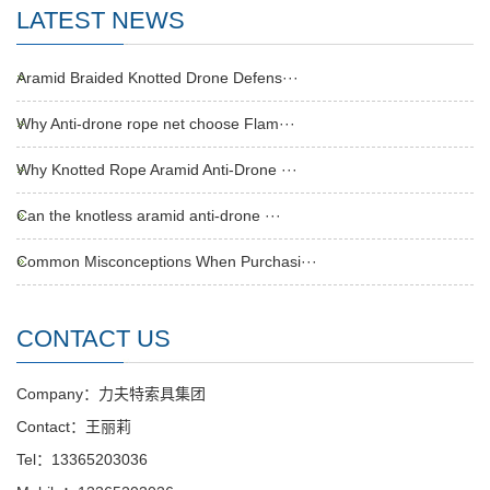
LATEST NEWS
Aramid Braided Knotted Drone Defens···
Why Anti-drone rope net choose Flam···
Why Knotted Rope Aramid Anti-Drone ···
Can the knotless aramid anti-drone ···
Common Misconceptions When Purchasi···
CONTACT US
Company：力夫特索具集团
Contact：王丽莉
Tel：13365203036