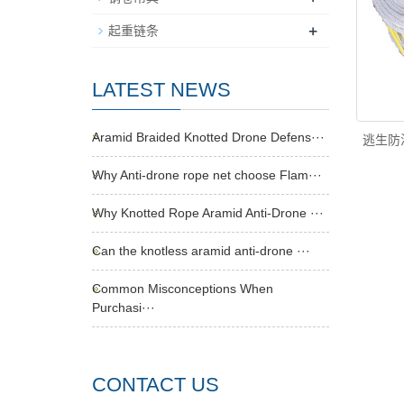
+
起重链条
LATEST NEWS
Aramid Braided Knotted Drone Defens···
逃生防
Why Anti-drone rope net choose Flam···
Why Knotted Rope Aramid Anti-Drone ···
Can the knotless aramid anti-drone ···
Common Misconceptions When
Purchasi···
CONTACT US