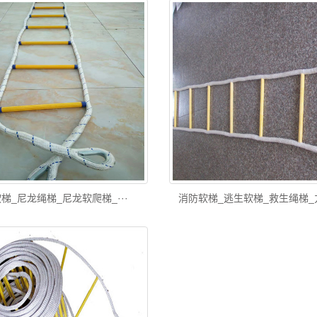
梯_尼龙绳梯_尼龙软爬梯_···
消防软梯_逃生软梯_救生绳梯_力