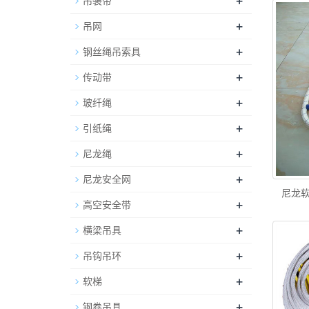
+
吊装带
+
吊网
+
钢丝绳吊索具
+
传动带
+
玻纤绳
+
引纸绳
+
尼龙绳
+
尼龙安全网
尼龙软
+
高空安全带
+
横梁吊具
+
吊钩吊环
+
软梯
+
钢卷吊具