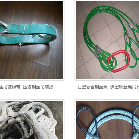
丝吊装绳带_压胶钢丝吊装成···
注塑复合钢丝绳_涂塑钢丝绳吊具_