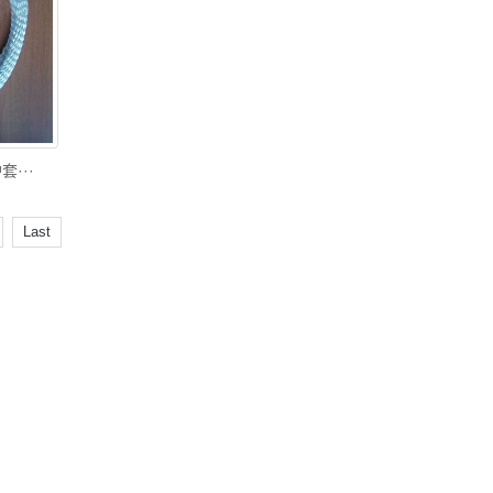
···
Last