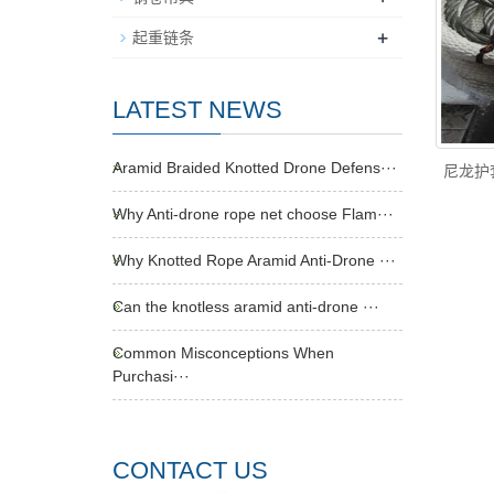
+
起重链条
LATEST NEWS
Aramid Braided Knotted Drone Defens···
尼龙护
Why Anti-drone rope net choose Flam···
Why Knotted Rope Aramid Anti-Drone ···
Can the knotless aramid anti-drone ···
Common Misconceptions When
Purchasi···
CONTACT US