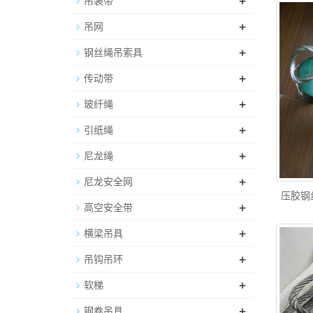
+
吊装带
+
吊网
+
钢丝绳吊索具
+
传动带
+
玻纤绳
+
引纸绳
+
尼龙绳
+
尼龙安全网
压胶钢
+
高空安全带
+
横梁吊具
+
吊钩吊环
+
软梯
+
钢卷吊具