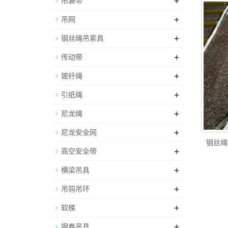
+
吊装带
+
吊网
+
钢丝绳吊索具
+
传动带
+
玻纤绳
+
引纸绳
+
尼龙绳
+
尼龙安全网
钢丝绳
+
高空安全带
+
横梁吊具
+
吊钩吊环
+
软梯
+
钢卷吊具