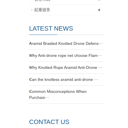
+
起重链条
LATEST NEWS
Aramid Braided Knotted Drone Defens···
Why Anti-drone rope net choose Flam···
Why Knotted Rope Aramid Anti-Drone ···
Can the knotless aramid anti-drone ···
Common Misconceptions When
Purchasi···
CONTACT US