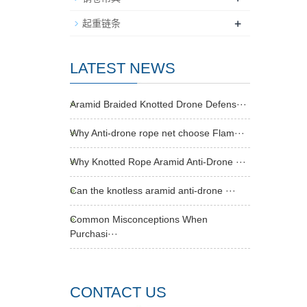
+
起重链条
LATEST NEWS
Aramid Braided Knotted Drone Defens···
Why Anti-drone rope net choose Flam···
Why Knotted Rope Aramid Anti-Drone ···
Can the knotless aramid anti-drone ···
Common Misconceptions When
Purchasi···
CONTACT US