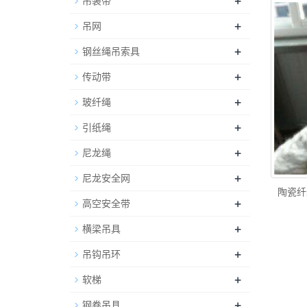
+
吊装带
+
吊网
+
钢丝绳吊索具
+
传动带
+
玻纤绳
+
引纸绳
+
尼龙绳
+
尼龙安全网
陶瓷纤
+
高空安全带
+
横梁吊具
+
吊钩吊环
+
软梯
+
钢卷吊具