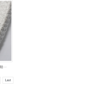
···
Last