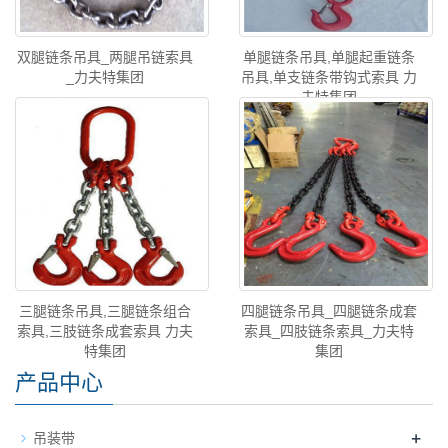
双腿链条吊具_两腿吊链索具
单腿链条吊具,单腿起重链条
_力夫特集团
吊具,单支链条带钩式索具 力
夫特集团
三腿链条吊具,三腿链条组合
四腿链条吊具_四腿链条成套
索具,三肢链条成套索具 力夫
索具_四肢链条索具_力夫特
特集团
集团
产品中心
+
吊装带