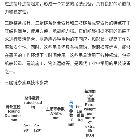
过连接环连接起来，形成一个完整的吊装设备，具有良好的承载能
力和稳定性。
三腿链条吊具、三腿链条组合索具和三肢链条成套索具的特点在于
其结构简单、使用方便、承载能力强。它们能够根据不同的吊装需
求进行灵活组合，以适应各种重物的不同尺寸和形状，提高工作效
率和安全性。同时，这些吊具还具有抗腐蚀、耐磨损等优点，能够
在恶劣的工作环境下长时间使用。这些吊具适用于各种领域，包括
船舶起重、建筑施工、物流运输等，是现代工业中常用的吊装设备
之一。
三腿链条索具技术参数
每增加
1
米
总体载荷
重量
rated load
吊
Extra
链条直径
kg
钩
H
＝
主吊环参数
weight
Round
参
1m
A×B×d
per
Diameter
数
重量
mm
metre
mm
C
kg
of
mm
0
～
0
～
extra
90°
120°
lift
(KG)