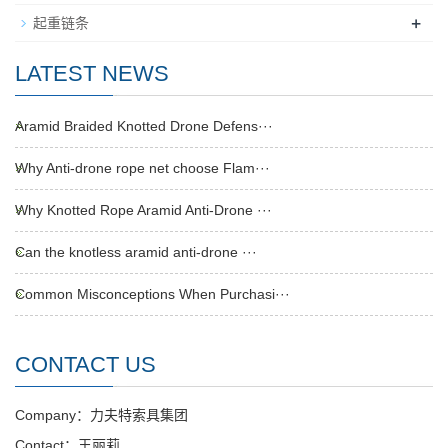
+
起重链条
LATEST NEWS
Aramid Braided Knotted Drone Defens···
Why Anti-drone rope net choose Flam···
Why Knotted Rope Aramid Anti-Drone ···
Can the knotless aramid anti-drone ···
Common Misconceptions When Purchasi···
CONTACT US
Company：力夫特索具集团
Contact：王丽莉