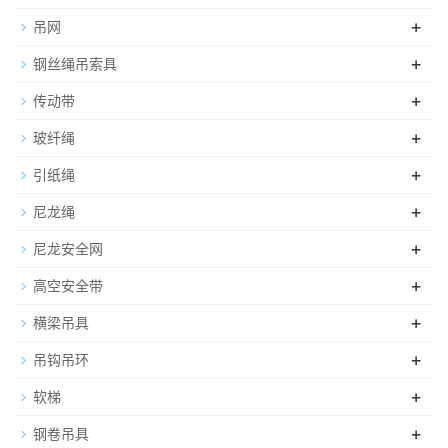
+
吊网
+
钢丝绳吊索具
+
传动带
+
玻纤绳
+
引纸绳
+
尼龙绳
+
尼龙安全网
+
高空安全带
+
横梁吊具
+
吊钩吊环
+
软梯
+
钢卷吊具