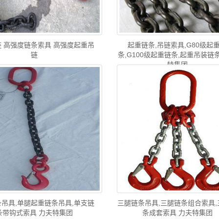
 高强度链条索具 高强度起重吊
起重链条,吊链索具,G80级起
链
条,G100级起重链条,起重吊装链
特集团
吊具,单腿起重链条吊具,单支链
三腿链条吊具,三腿链条组合索具,
条带钩式索具 力夫特集团
条成套索具 力夫特集团