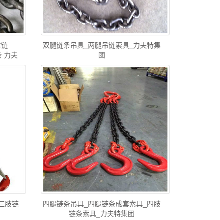
重链
双腿链条吊具_两腿吊链索具_力夫特集
条 力夫
团
三肢链
四腿链条吊具_四腿链条成套索具_四肢
链条索具_力夫特集团