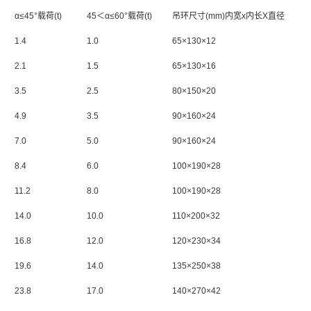
α≤45°载荷(t)
45＜α≤60°载荷(t)
吊环尺寸(mm)内宽x内长X直径
1.4
1.0
65×130×12
2.1
1.5
65×130×16
3.5
2.5
80×150×20
4.9
3.5
90×160×24
7.0
5.0
90×160×24
8.4
6.0
100×190×28
11.2
8.0
100×190×28
14.0
10.0
110×200×32
16.8
12.0
120×230×34
19.6
14.0
135×250×38
23.8
17.0
140×270×42