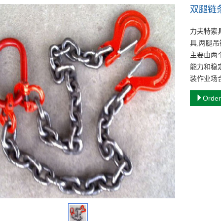
双腿链
力夫特索
具,两腿
主要由两
能力和稳
装作业场
Order