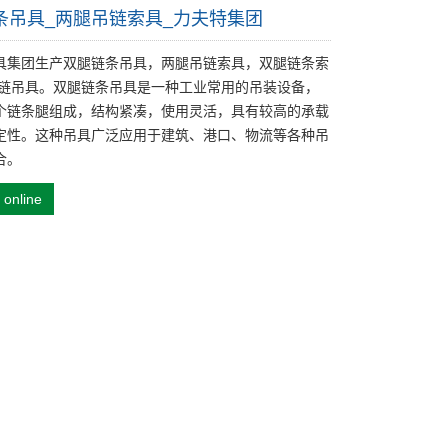
条吊具_两腿吊链索具_力夫特集团
具集团生产双腿链条吊具，两腿吊链索具，双腿链条索
吊链吊具。双腿链条吊具是一种工业常用的吊装设备，
个链条腿组成，结构紧凑，使用灵活，具有较高的承载
定性。这种吊具广泛应用于建筑、港口、物流等各种吊
合。
 online