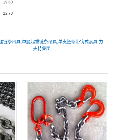
19.60
22.70
腿链条吊具,单腿起重链条吊具,单支链条带钩式索具 力
夫特集团