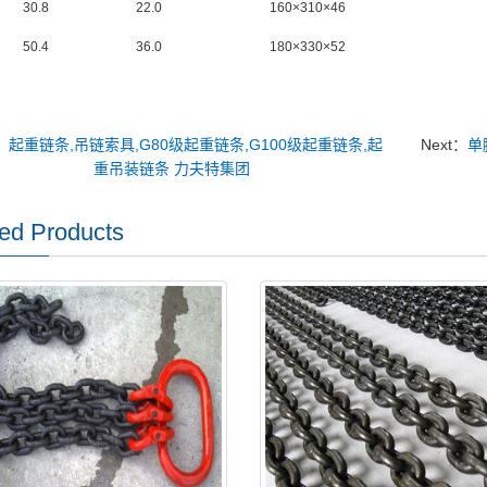
30.8
22.0
160×310×46
50.4
36.0
180×330×52
：
起重链条,吊链索具,G80级起重链条,G100级起重链条,起
Next：
单
重吊装链条 力夫特集团
ed Products