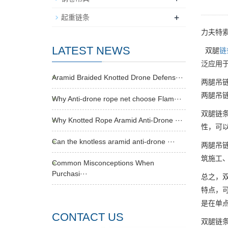
+
起重链条
力夫特
LATEST NEWS
双腿
链
泛应用
Aramid Braided Knotted Drone Defens···
两腿吊
两腿吊
Why Anti-drone rope net choose Flam···
双腿链
Why Knotted Rope Aramid Anti-Drone ···
性，可
Can the knotless aramid anti-drone ···
两腿吊
筑施工
Common Misconceptions When
Purchasi···
总之，
特点，
是在单
CONTACT US
双腿链