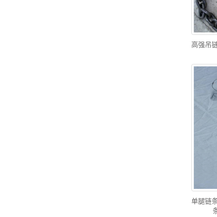
高强吊链
单腿链条