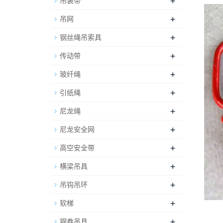
+
吊装带
+
吊网
+
钢丝绳吊索具
+
传动带
+
玻纤绳
+
引纸绳
+
尼龙绳
+
尼龙安全网
+
高空安全带
+
横梁吊具
+
吊钩吊环
+
软梯
+
钢卷吊具