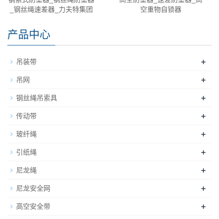
_钢丝绳速差器_力夫特集团
空重物自锁器
产品中心
+
吊装带
+
吊网
+
钢丝绳吊索具
+
传动带
+
玻纤绳
+
引纸绳
+
尼龙绳
+
尼龙安全网
+
高空安全带