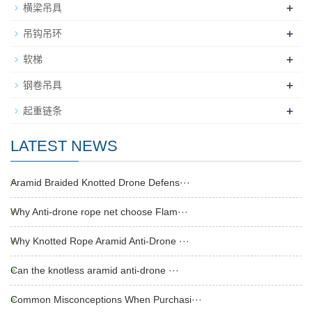
+
横梁吊具
+
吊钩吊环
+
软梯
+
钢卷吊具
+
起重链条
LATEST NEWS
Aramid Braided Knotted Drone Defens···
Why Anti-drone rope net choose Flam···
Why Knotted Rope Aramid Anti-Drone ···
Can the knotless aramid anti-drone ···
Common Misconceptions When Purchasi···