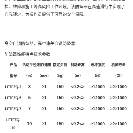
检、维修和施工等高风险工作环境。该防坠器在高速滑行中实现了
自我锁定，为操作员提供了可靠的安全保障。
高空自锁防坠器，高空速差自锁防坠器
防坠器性能特点技术参数
产品
活动半径
制作速度
额定负荷
制动距离
破坏强度
机械寿命
型号
（
m
）
（
m/s
）
（
kg
）
（
m
）
（
N
）
（次）
3
≥1
150
<0.2<>
≥12000
≥2×1000
LFTFZQ-3
5
≥1
150
<0.2<>
≥12000
≥2×1000
LFTFZQ-5
7
≥1
150
<0.2<>
≥12000
≥2×1000
LFTFZQ-7
LFTFZQ-
10
≥1
150
<0.2<>
≥12000
≥2×1000
10