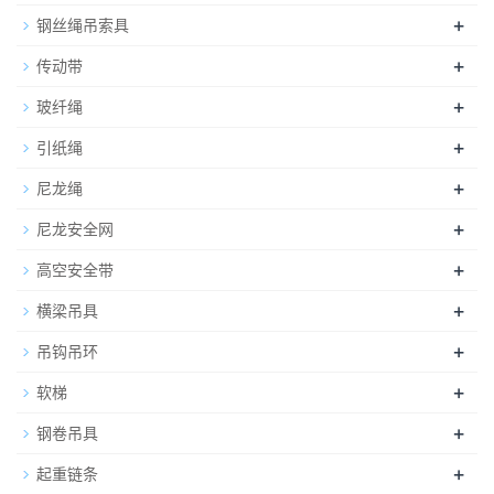
+
钢丝绳吊索具
+
传动带
+
玻纤绳
+
引纸绳
+
尼龙绳
+
尼龙安全网
+
高空安全带
+
横梁吊具
+
吊钩吊环
+
软梯
+
钢卷吊具
+
起重链条