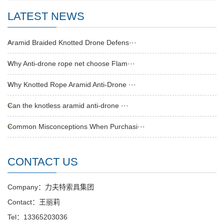
LATEST NEWS
Aramid Braided Knotted Drone Defens···
Why Anti-drone rope net choose Flam···
Why Knotted Rope Aramid Anti-Drone ···
Can the knotless aramid anti-drone ···
Common Misconceptions When Purchasi···
CONTACT US
Company：力夫特索具集团
Contact：王丽莉
Tel：13365203036