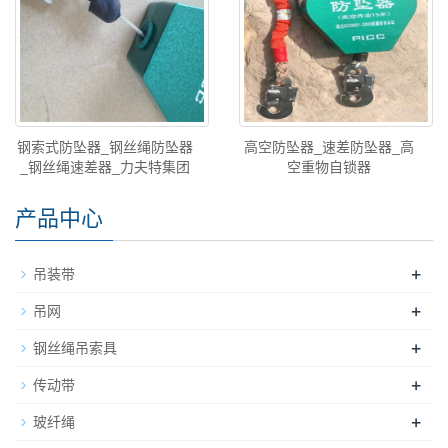
钢索式防坠器_钢丝绳防坠器
高空防坠器_速差防坠器_高
_钢丝绳速差器_力夫特集团
空重物自锁器
产品中心
+
吊装带
+
吊网
+
钢丝绳吊索具
+
传动带
+
玻纤绳