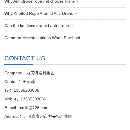
Why Anti-drone rope net choose Flam···
Why Knotted Rope Aramid Anti-Drone ···
Can the knotless aramid anti-drone ···
Common Misconceptions When Purchasi···
CONTACT US
Company：力夫特索具集团
Contact：王丽莉
Tel：13365203036
Mobile：13365203036
E-mail：cnlift@126.com
Address：江苏省泰州市力夫特产业园