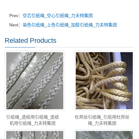
Prev：
空芯引纸绳_空心引纸绳_力夫特集团
Next：
染色引纸绳_上色引纸绳_加胶引纸绳_力夫特集团
Related Products
引纸绳_造纸用引纸绳_造纸
杜邦丝引纸绳_引纸用杜邦丝
机用引纸绳_力夫特集团
绳_力夫特集团