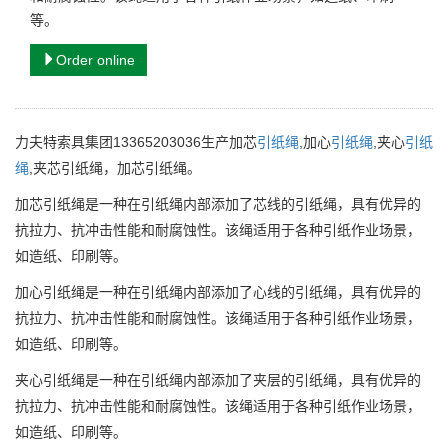
等。
Order online
力夫特索具集团13365203036生产加芯
引纸绳
,加心
引纸绳
,夹心
引纸
绳
,夹芯引纸绳，加芯引纸绳。
加芯引纸绳是一种在引纸绳内部添加了芯线的引纸绳，具有优异的
抗拉力、抗冲击性能和耐腐蚀性。该绳适用于各种引纸作业场景，
如造纸、印刷等。
加心引纸绳是一种在引纸绳内部添加了心线的引纸绳，具有优异的
抗拉力、抗冲击性能和耐腐蚀性。该绳适用于各种引纸作业场景，
如造纸、印刷等。
夹心引纸绳是一种在引纸绳内部添加了夹层的引纸绳，具有优异的
抗拉力、抗冲击性能和耐腐蚀性。该绳适用于各种引纸作业场景，
如造纸、印刷等。