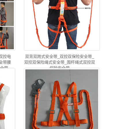
双控电
双背双跨式安全带_双控双保险安全带_
全带腰
双控双保险绳式安全带_围杆绳式双控双
安全带
保险安全带