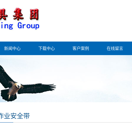
新闻中心
下载中心
客户案例
在线留言
作业安全带