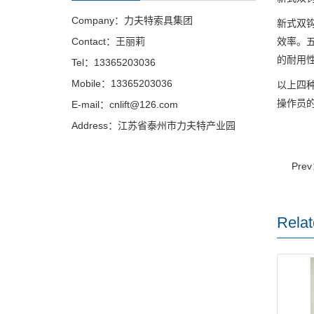
Company：力夫特索具集团
新式双
Contact：王丽莉
效率。
的耐用
Tel：13365203036
Mobile：13365203036
以上四
操作员
E-mail：cnlift@126.com
Address：江苏省泰州市力夫特产业园
Pre
Relat