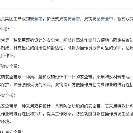
索具集团生产双钩
安全带
，护腰式双钩
安全带
，双钩防坠
安全带
，新式双
全带：
全带是一种采用双钩设计的安全带，能够在高处作业时方便地与固定装置
料制成，具有出色的耐用性和舒适性，能够为操作员提供可靠的保护。适
危险作业。
双钩安全带：
双钩安全带是一种集护腰和双钩设计于一体的安全带，采用特殊材料制成
部保护，降低腰部受伤的风险。双钩设计方便操作员在高处作业时进行连
坠安全带：
坠安全带是一种采用双钩设计，具有防坠功能的的安全带。它采用特殊材
处作业时进行连接和拆卸，提高工作效率。防坠功能能够在操作员发生坠
作环境。
钩五点安全带：