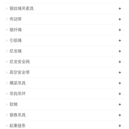
+
钢丝绳吊索具
+
传动带
+
玻纤绳
+
引纸绳
+
尼龙绳
+
尼龙安全网
+
高空安全带
+
横梁吊具
+
吊钩吊环
+
软梯
+
钢卷吊具
+
起重链条