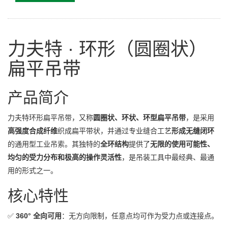
力夫特 · 环形（圆圈状）
扁平吊带
产品简介
力夫特环形扁平吊带，又称
圆圈状、环状、环型扁平吊带
，是采用
高强度合成纤维
织成扁平带状，并通过专业缝合工艺
形成无缝闭环
的通用型工业吊索。其独特的
全环结构
提供了
无限的使用可能性、
均匀的受力分布和极高的操作灵活性
，是吊装工具中最经典、最通
用的形式之一。
核心特性
✅
360° 全向可用
：无方向限制，任意点均可作为受力点或连接点。