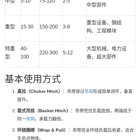
中型
5-10
75-120
2-5
中型部件
重型设备、钢结
重型
15-30
150-200
3-8
构、工程模块
特重
40-
大型机械、电力设
220-300
5-12
型
100
备、超大部件
基本使用方式
直拉（Choker Hitch）
：吊带穿过
吊钩
形成简单闭环，垂直
提升。
篮式吊挂（Basket Hitch）
：吊带兜住负载底部，两端挂于
同一
吊钩
，承载力翻倍。
环绕捆绑（Wrap & Pull）
：吊带完全环绕负载后收紧，适合
无吊点物体。