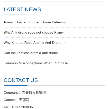
LATEST NEWS
Aramid Braided Knotted Drone Defens···
Why Anti-drone rope net choose Flam···
Why Knotted Rope Aramid Anti-Drone ···
Can the knotless aramid anti-drone ···
Common Misconceptions When Purchasi···
CONTACT US
Company：力夫特索具集团
Contact：王丽莉
Tel：13365203036