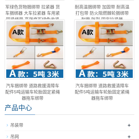
军绿色货物捆绑带 拉紧器 货
耐高温捆绑带 加固带 耐高温
车捆绑器 大车拉紧器 车用紧
打包带 防火阻燃棘轮捆绑带
固紧绳带 高强度军绿色收紧
耐磨 防割 固定拉紧器
绳
汽车捆绑带 道路救援清障车
汽车捆绑带 道路救援清障车
配件5吨运输车轮胎固定紧绳
配件5吨运输车轮胎固定紧绳
器拖车绑带
器拖车绑带
产品中心
+
吊装带
+
吊网