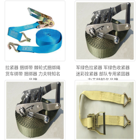
拉紧器 捆绑带 棘轮式捆绑绳
军绿色拉紧器 军绿色收紧器
货车绑带 捆绑器 力夫特知名
迷彩拴紧器 部队专用紧固器
品牌
力夫特知名品牌