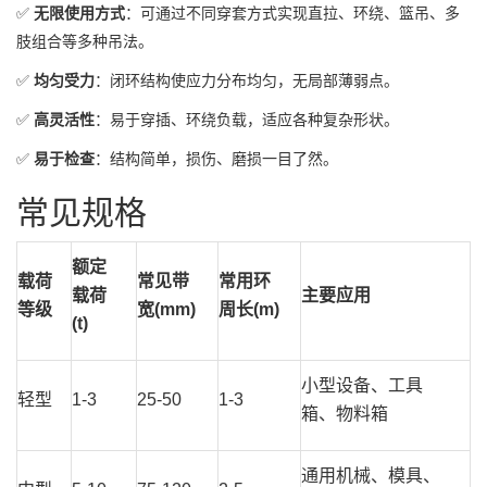
✅
无限使用方式
：可通过不同穿套方式实现直拉、环绕、篮吊、多
肢组合等多种吊法。
✅
均匀受力
：闭环结构使应力分布均匀，无局部薄弱点。
✅
高灵活性
：易于穿插、环绕负载，适应各种复杂形状。
✅
易于检查
：结构简单，损伤、磨损一目了然。
常见规格
额定
载荷
常见带
常用环
载荷
主要应用
等级
宽(mm)
周长(m)
(t)
小型设备、工具
轻型
1-3
25-50
1-3
箱、物料箱
通用机械、模具、