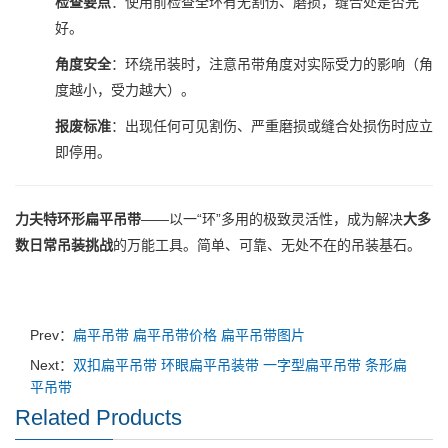
检查要点
：使用前检查全环有无割伤、磨损，缝合处是否完
好。
角度安全
：环绕吊装时，注意吊带角度对实际受力的影响（角
度越小，受力越大）。
报废标准
：出现任何可见割伤、严重磨损或缝合处损伤时应立
即停用。
力夫特环形扁平吊带
——以一“环”多用的极致灵活性，成为解决
大多
数日常吊装挑战
的万能工具。简单、可靠、无处不在的吊装基石。
Prev：
扁平吊带 扁平吊带价格 扁平吊带图片
Next：
双扣扁平吊带 环眼扁平吊装带 一字型扁平吊带 条形扁
平吊带
Related Products